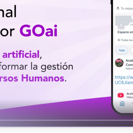
Uruguay
USA
Español
English
Português