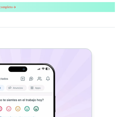
 completo
enred