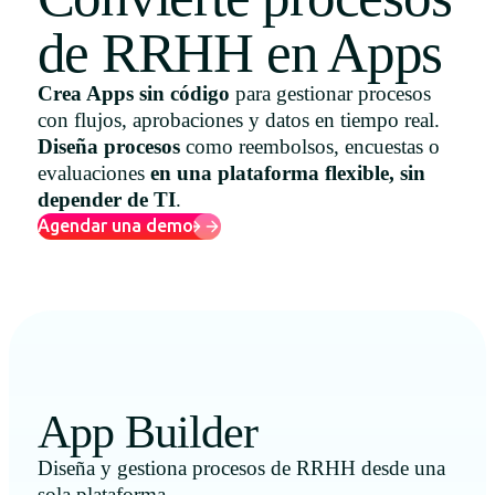
Uruguay
de RRHH en Apps
USA
Crea Apps sin código
para gestionar procesos
con flujos, aprobaciones y datos en tiempo real.
Diseña procesos
como reembolsos, encuestas o
Español
evaluaciones
en una plataforma flexible, sin
depender de TI
.
English
Agendar una demo
Português
App Builder
Diseña y gestiona procesos de RRHH desde una
sola plataforma