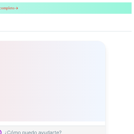
 completo
enred