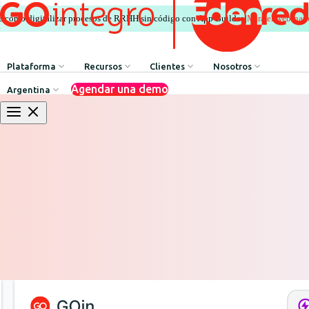
Mira el webinar
e cómo digitalizar procesos de RRHH sin código con App Builder.
|
Plataforma
Recursos
Clientes
Nosotros
Agendar una demo
Argentina
Comunicación Interna
HR Influencers
Testimonios de Clientes
Sobre GOintegro | Ed
Procesos de Recursos Humanos
Employee Experience Awards
Casos de Éxito
Equipo de Liderazgo
Argentina
Reconocimientos & Premios
Casos de Éxito
Brasil
Beneficios & Bienestar
Webinars
Chile
Red de Descuentos
Blog
Colombia
Agente de Recursos Humanos
Descarga de Recursos
México
App Builder
Perú