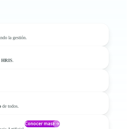
ando la gestión.
 HRIS
.
o
de todos.
Conocer mas