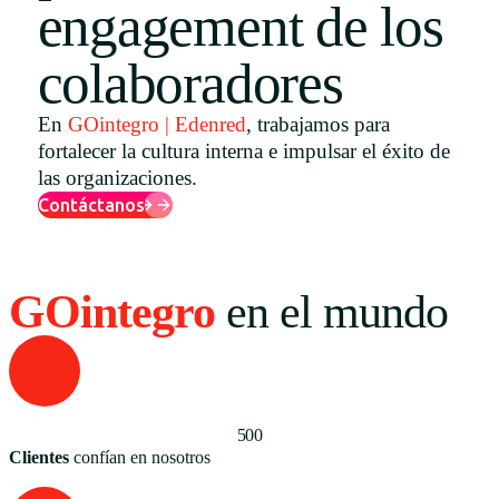
engagement de los
Uruguay
colaboradores
USA
En
GOintegro | Edenred
, trabajamos para
fortalecer la cultura interna e impulsar el éxito de
Español
las organizaciones.
Contáctanos
English
Português
GOintegro
en el mundo
500
Clientes
confían en nosotros