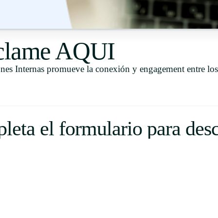
Uruguay
USA
eclame AQUI
es Internas promueve la conexión y engagement entre los
Español
English
Português
eta el formulario para des