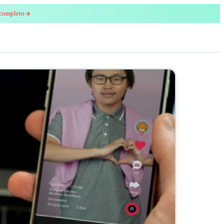
 completo
enred