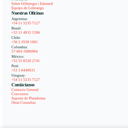
Sobre GOintegro | Edenred
Equipo de Liderazgo
Nuestras Oficinas
Argentina:
+54 11 5235 7127
Brasil:
+55 11 4933 1596
Chile:
+56 2 2938 1061
Colombia:
57-601-5086984
México:
+52 55 8526 2741
Perú:
+51 1 6449031
Uruguay:
+54 11 5235 7127
Contáctanos
Contacto General
Convenios
Soporte de Plataforma
Otras Consultas