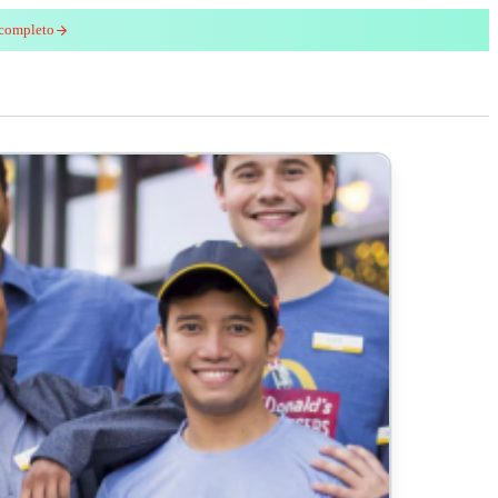
 completo
enred