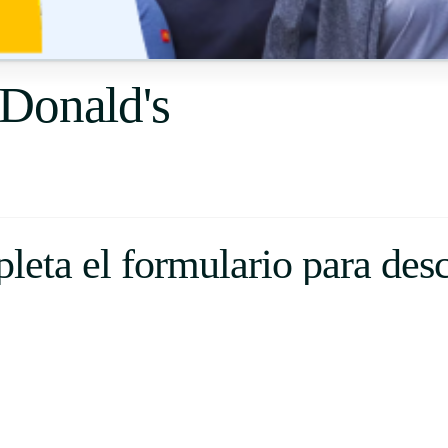
Uruguay
USA
Donald's
Español
English
Português
eta el formulario para des