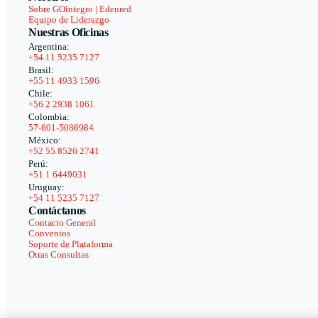
Sobre GOintegro | Edenred
Equipo de Liderazgo
Nuestras Oficinas
Argentina:
+54 11 5235 7127
Brasil:
+55 11 4933 1596
Chile:
+56 2 2938 1061
Colombia:
57-601-5086984
México:
+52 55 8526 2741
Perú:
+51 1 6449031
Uruguay:
+54 11 5235 7127
Contáctanos
Contacto General
Convenios
Soporte de Plataforma
Otras Consultas