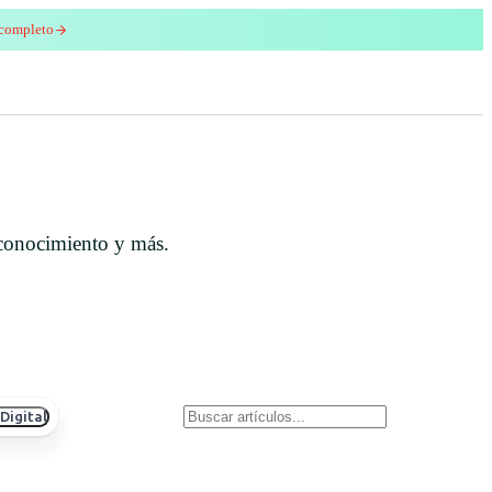
 completo
enred
econocimiento y más.
Digital