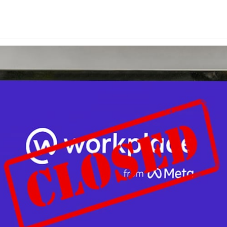
Uruguay
USA
Español
English
Português