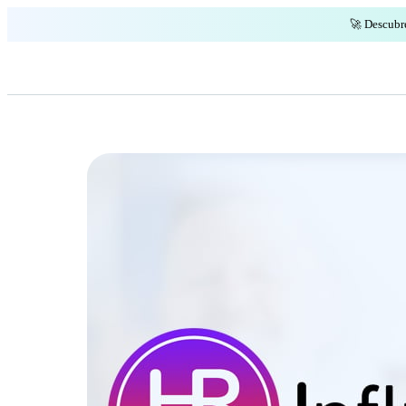
🚀 Descubr