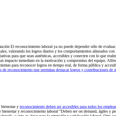
ción El reconocimiento laboral ya no puede depender sólo de evaluaci
ales, valorando los logros diarios y los comportamientos alineados con 
ciativas para que sean auténticas, accesibles y conecten con lo que real
n un impacto inmediato en la motivación y compromiso del equipo. Alfr
mientas para reconocer logros en tiempo real, de forma pública y acces
es de reconocimiento que permitan destacar logros y contribuciones de m
 bienestar y
reconocimiento deben ser accesibles para todos los emplea
bienestar y reconocimiento laboral “Deben ser on demand, ágiles y per
alorada, y esto es clave para la retención y satisfacción laboral. Otro 