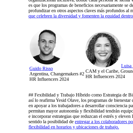
es que los programas de beneficios necesariamente se de
profundizar en otros aspectos claves más profundos al m
que celebren la diversidad y fomenten la equidad dentro
Luisa
Guido Risso
CAM y el Caribe, Groun
Argentina, Changemakers #2
HR Influencers 2024
HR Influencers 2024
## Fexibilidad y Trabajo Híbrido como Estrategia de Bien
así lo reafirma Yesid Olave, los programas de bienesta
en apoyar a los trabajadores a desarrollar consciencia p
permitan mayor autonomía y flexibilidad tendrán equipo
e incorporar estrategias que reduzcan el estrés y eleven
sentido la posibilidad de
entregar a los colaboradores po
flexibilidad en horarios y ubicaciones de trabajo.