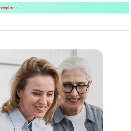
 completo
enred