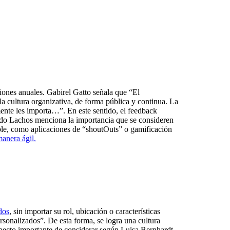
ones anuales. Gabirel Gatto señala que “El
la cultura organizativa, de forma pública y continua. La
mente les importa…”. En este sentido, el feedback
edo Lachos menciona la importancia que se consideren
ible, como aplicaciones de “shoutOuts” o gamificación
anera ágil.
dos
, sin importar su rol, ubicación o características
sonalizados”. De esta forma, se logra una cultura
aspecto importante de considerar según Luisa Bernhardt