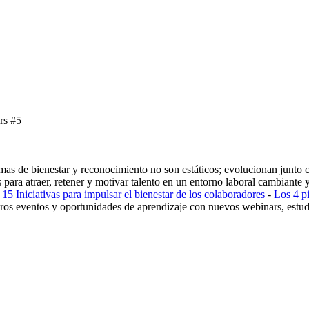
rs #5
s de bienestar y reconocimiento no son estáticos; evolucionan junto c
para atraer, retener y motivar talento en un entorno laboral cambiante 
-
15 Iniciativas para impulsar el bienestar de los colaboradores
-
Los 4 pi
ros eventos y oportunidades de aprendizaje con nuevos webinars, estu