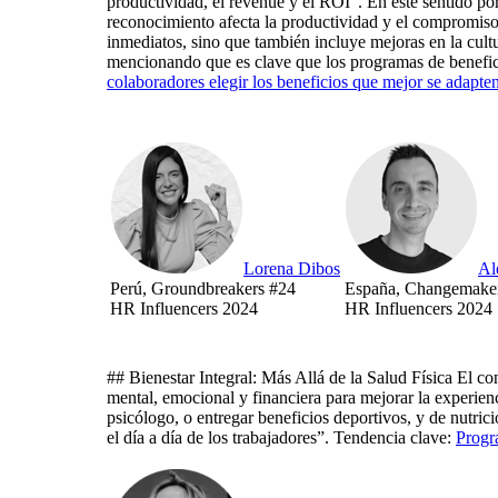
productividad, el revenue y el ROI”. En este sentido po
reconocimiento afecta la productividad y el compromiso 
inmediatos, sino que también incluye mejoras en la cultu
mencionando que es clave que los programas de benefici
colaboradores elegir los beneficios que mejor se adapte
Lorena Dibos
Al
Perú, Groundbreakers #24
España, Changemake
HR Influencers 2024
HR Influencers 2024
## Bienestar Integral: Más Allá de la Salud Física El c
mental, emocional y financiera para mejorar la experie
psicólogo, o entregar beneficios deportivos, y de nutri
el día a día de los trabajadores”. Tendencia clave:
Progr