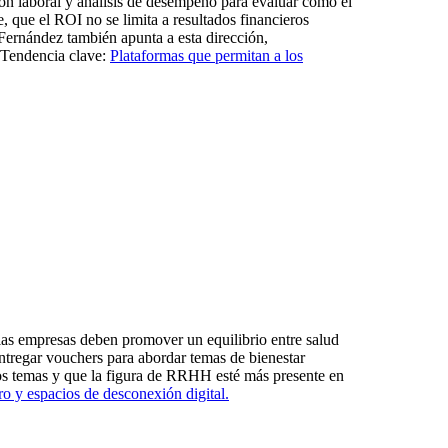
ión laboral y análisis de desempeño para evaluar cómo el
 que el ROI no se limita a resultados financieros
 Fernández también apunta a esta dirección,
 Tendencia clave:
Plataformas que permitan a los
 las empresas deben promover un equilibrio entre salud
ntregar vouchers para abordar temas de bienestar
stos temas y que la figura de RRHH esté más presente en
o y espacios de desconexión digital.