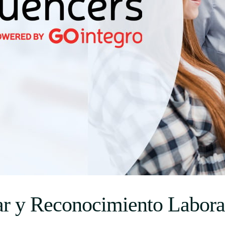
Uruguay
USA
Español
English
Português
tar y Reconocimiento Labora