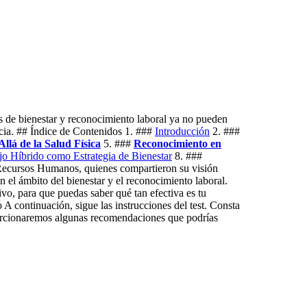
s de bienestar y reconocimiento laboral ya no pueden
encia. ## Índice de Contenidos 1. ###
Introducción
2. ###
Allá de la Salud Física
5. ###
Reconocimiento en
ajo Híbrido como Estrategia de Bienestar
8. ###
e Recursos Humanos, quienes compartieron su visión
 el ámbito del bienestar y el reconocimiento laboral.
ivo, para que puedas saber qué tan efectiva es tu
A continuación, sigue las instrucciones del test. Consta
roporcionaremos algunas recomendaciones que podrías