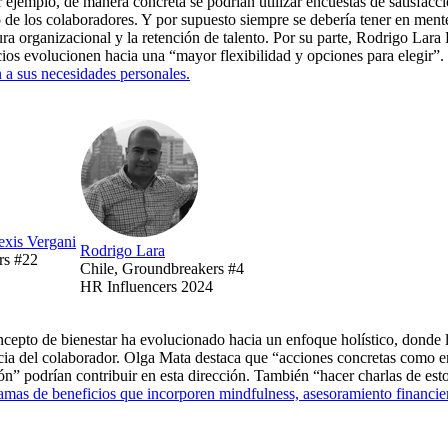
r ejemplo, de manera concreta se podrían utilizar encuestas de satisfacc
de los colaboradores. Y por supuesto siempre se debería tener en mente,
ra organizacional y la retención de talento. Por su parte, Rodrigo Lara
os evolucionen hacia una “mayor flexibilidad y opciones para elegir”.
n a sus necesidades personales.
exis Vergani
Rodrigo Lara
rs #22
Chile, Groundbreakers #4
HR Influencers 2024
oncepto de bienestar ha evolucionado hacia un enfoque holístico, donde
ncia del colaborador. Olga Mata destaca que “acciones concretas como e
ción” podrían contribuir en esta dirección. También “hacer charlas de e
amas de beneficios que incorporen mindfulness, asesoramiento financier