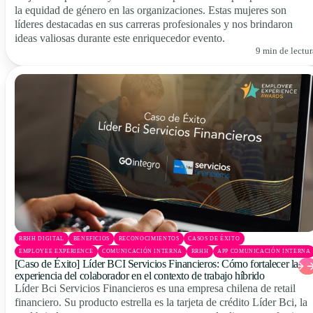
la equidad de género en las organizaciones. Estas mujeres son
líderes destacadas en sus carreras profesionales y nos brindaron
ideas valiosas durante este enriquecedor evento.
9 min de lectur
RRHH DIGITAL
BENEFICIOS
RECONOCIMIENTOS
CASOS DE ÉXITO
EMPLOYEE EXPERIENCE
COMUNICACIÓN INTERNA
RRHH
APP COMUNICACIÓN INTERNA
[Caso de Éxito] Líder BCI Servicios Financieros: Cómo fortalecer la
experiencia del colaborador en el contexto de trabajo híbrido
Líder Bci Servicios Financieros es una empresa chilena de retail
financiero. Su producto estrella es la tarjeta de crédito Líder Bci, la