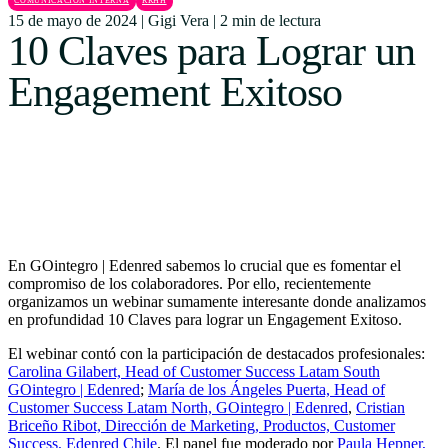
COMUNICACIÓN INTERNA
RRHH
Uruguay
15 de mayo de 2024
|
Gigi Vera
|
2 min de lectura
10 Claves para Lograr un
USA
Engagement Exitoso
Español
English
Português
En GOintegro | Edenred sabemos lo crucial que es fomentar el
compromiso de los colaboradores. Por ello, recientemente
organizamos un webinar sumamente interesante donde analizamos
en profundidad 10 Claves para lograr un Engagement Exitoso.
El webinar contó con la participación de destacados profesionales:
Carolina Gilabert, Head of Customer Success Latam South
GOintegro | Edenred
;
María de los Ángeles Puerta, Head of
Customer Success Latam North, GOintegro | Edenred
,
Cristian
Briceño Ribot, Dirección de Marketing, Productos, Customer
Success, Edenred Chile
. El panel fue moderado por
Paula Hepner,