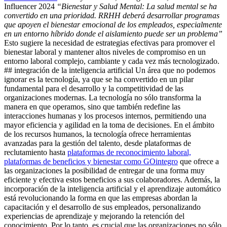
Influencer 2024
“Bienestar y Salud Mental: La salud mental se ha
convertido en una prioridad. RRHH deberá desarrollar programas
que apoyen el bienestar emocional de los empleados, especialmente
en un entorno híbrido donde el aislamiento puede ser un problema”
Esto sugiere la necesidad de estrategias efectivas para promover el
bienestar laboral y mantener altos niveles de compromiso en un
entorno laboral complejo, cambiante y cada vez más tecnologizado.
## integración de la inteligencia artificial Un área que no podemos
ignorar es la tecnología, ya que se ha convertido en un pilar
fundamental para el desarrollo y la competitividad de las
organizaciones modernas. La tecnología no sólo transforma la
manera en que operamos, sino que también redefine las
interacciones humanas y los procesos internos, permitiendo una
mayor eficiencia y agilidad en la toma de decisiones. En el ámbito
de los recursos humanos, la tecnología ofrece herramientas
avanzadas para la gestión del talento, desde plataformas de
reclutamiento hasta
plataformas de reconocimiento laboral,
plataformas de beneficios y bienestar como GOintegro
que ofrece a
las organizaciones la posibilidad de entregar de una forma muy
eficiente y efectiva estos beneficios a sus colaboradores. Además, la
incorporación de la inteligencia artificial y el aprendizaje automático
está revolucionando la forma en que las empresas abordan la
capacitación y el desarrollo de sus empleados, personalizando
experiencias de aprendizaje y mejorando la retención del
conocimiento. Por lo tanto, es crucial que las organizaciones no sólo