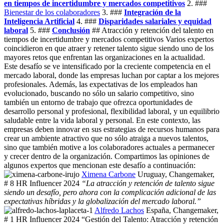
en tiempos de incertidumbre y mercados competitivos
2. ###
Bienestar de los colaboradores
3. ###
Integración de la
Inteligencia Artificial
4. ###
Disparidades salariales y equidad
laboral
5. ###
Conclusión
## Atracción y retención del talento en
tiempos de incertidumbre y mercados competitivos Varios expertos
coincidieron en que atraer y retener talento sigue siendo uno de los
mayores retos que enfrentan las organizaciones en la actualidad.
Este desafío se ve intensificado por la creciente competencia en el
mercado laboral, donde las empresas luchan por captar a los mejores
profesionales. Además, las expectativas de los empleados han
evolucionado, buscando no sólo un salario competitivo, sino
también un entorno de trabajo que ofrezca oportunidades de
desarrollo personal y profesional, flexibilidad laboral, y un equilibrio
saludable entre la vida laboral y personal. En este contexto, las
empresas deben innovar en sus estrategias de recursos humanos para
crear un ambiente atractivo que no sólo atraiga a nuevos talentos,
sino que también motive a los colaboradores actuales a permanecer
y crecer dentro de la organización. Compartimos las opiniones de
algunos expertos que mencionan este desafío a continuación:
Ximena Carbone
Uruguay, Changemaker,
# 8 HR Influencer 2024
“La atracción y retención de talento sigue
siendo un desafío, pero ahora con la complicación adicional de las
expectativas híbridas y la globalización del mercado laboral.”
Alfredo Lachos
España, Changemaker,
# 1 HR Influencer 2024 “Gestión del Talento: Atracción y retención