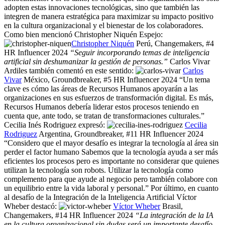
adopten estas innovaciones tecnológicas, sino que también las
integren de manera estratégica para maximizar su impacto positivo
en la cultura organizacional y el bienestar de los colaboradores.
Como bien mencionó Christopher Niquén Espejo:
Christopher Niquén
Perú, Changemakers, #4
HR Influencer 2024
“Seguir incorporando temas de inteligencia
artificial sin deshumanizar la gestión de personas.”
Carlos Vivar
Ardiles también comentó en este sentido:
Carlos
Vivar
México, Groundbreaker, #5 HR Influencer 2024 “Un tema
clave es cómo las áreas de Recursos Humanos apoyarán a las
organizaciones en sus esfuerzos de transformación digital. Es más,
Recursos Humanos debería liderar estos procesos teniendo en
cuenta que, ante todo, se tratan de transformaciones culturales.”
Cecilia Inés Rodriguez expresó:
Cecilia
Rodriguez
Argentina, Groundbreaker, #11 HR Influencer 2024
“Considero que el mayor desafío es integrar la tecnología al área sin
perder el factor humano Sabemos que la tecnología ayuda a ser más
eficientes los procesos pero es importante no considerar que quienes
utilizan la tecnología son robots. Utilizar la tecnología como
complemento para que ayude al negocio pero también colabore con
un equilibrio entre la vida laboral y personal.” Por último, en cuanto
al desafío de la Integración de la Inteligencia Artificial Víctor
Wheber destacó:
Víctor Wheber
Brasil,
Changemakers, #14 HR Influencer 2024
“La integración de la IA
en la cultura organizacional sin dudas será un importante desafío