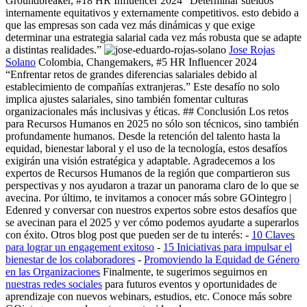
Groundbreaker, #18 HR Influencer 2024 “Determinar sueldos
internamente equitativos y externamente competitivos. esto debido a
que las empresas son cada vez más dinámicas y que exige
determinar una estrategia salarial cada vez más robusta que se adapte
a distintas realidades.”
Jose Rojas
Solano
Colombia, Changemakers, #5 HR Influencer 2024
“Enfrentar retos de grandes diferencias salariales debido al
establecimiento de compañías extranjeras.” Este desafío no solo
implica ajustes salariales, sino también fomentar culturas
organizacionales más inclusivas y éticas. ## Conclusión Los retos
para Recursos Humanos en 2025 no sólo son técnicos, sino también
profundamente humanos. Desde la retención del talento hasta la
equidad, bienestar laboral y el uso de la tecnología, estos desafíos
exigirán una visión estratégica y adaptable. Agradecemos a los
expertos de Recursos Humanos de la región que compartieron sus
perspectivas y nos ayudaron a trazar un panorama claro de lo que se
avecina. Por último, te invitamos a conocer más sobre GOintegro |
Edenred y conversar con nuestros expertos sobre estos desafíos que
se avecinan para el 2025 y ver cómo podemos ayudarte a superarlos
con éxito. Otros blog post que pueden ser de tu interés: -
10 Claves
para lograr un engagement exitoso
-
15 Iniciativas para impulsar el
bienestar de los colaboradores
-
Promoviendo la Equidad de Género
en las Organizaciones
Finalmente, te sugerimos seguirnos en
nuestras redes sociales
para futuros eventos y oportunidades de
aprendizaje con nuevos webinars, estudios, etc. Conoce más sobre