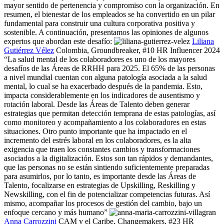
mayor sentido de pertenencia y compromiso con la organización. En
resumen, el bienestar de los empleados se ha convertido en un pilar
fundamental para construir una cultura corporativa positiva y
sostenible. A continuación, presentamos las opiniones de algunos
expertos que abordan este desafío:
Liliana
Gutiérrez Vélez
Colombia, Groundbreaker, #10 HR Influencer 2024
“La salud mental de los colaboradores es uno de los mayores
desafíos de las Áreas de RRHH para 2025. El 65% de las personas
a nivel mundial cuentan con alguna patología asociada a la salud
mental, lo cual se ha exacerbado después de la pandemia. Esto,
impacta considerablemente en los indicadores de ausentismo y
rotación laboral. Desde las Áreas de Talento deben generar
estrategias que permitan detección temprana de estas patologías, así
como monitoreo y acompañamiento a los colaboradores en estas
situaciones. Otro punto importante que ha impactado en el
incremento del estrés laboral en los colaboradores, es la alta
exigencia que traen los constantes cambios y transformaciones
asociados a la digitalización. Estos son tan rápidos y demandantes,
que las personas no se están sintiendo suficientemente preparadas
para asumirlos, por lo tanto, es importante desde las Áreas de
Talento, focalizarse en estrategias de Upskilling, Reskilling y
Newskilling, con el fin de potencializar competencias futuras. Así
mismo, acompañar los procesos de gestión del cambio, bajo un
enfoque cercano y más humano”
Anna Carrozzini
CAM y el Caribe, Changemakers, #23 HR