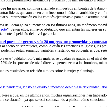
os comportamientos sistémicos y prácticas que han sostenido el lento (
obre las mujeres
, continúa arraigado en nuestros ambientes de trabajo, 
contrar líderes que aún creen en mitos como la falta de ambición y conf
ntar su representación en los comités ejecutivos o para que asuman pos
estos de liderazgo ha aumentado en los últimos años, un fenómeno todav
 roto
”. Según ellos, el mayor obstáculo que enfrentan las mujeres en su
mente el peldaño del nivel gerencial.
 el puesto de gerente, solo 28 mujeres son promovidas y contrata
l hecho de ser mujeres, como lo están las creencias religiosas, las pref
y así podemos seguir sumando variables y restando en porcentajes que, se
do a este “peldaño roto”, más mujeres se quedan atrapadas en el nivel d
e 72% de los puestos de nivel directivo pertenezcan a los hombres, mie
antes resultados en relación a mitos sobre la mujer y el trabajo:
 la pandemia, y esto ha estado alimentado debido a la flexibilidad labo
l. Pese a que, en los últimos años, muchas organizaciones han trabajado 
ra celebración, ya que se está comenzando a platicar cómo solucionar