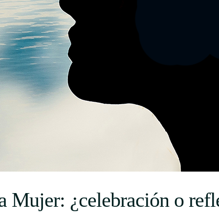
Uruguay
USA
Español
English
Português
la Mujer: ¿celebración o ref