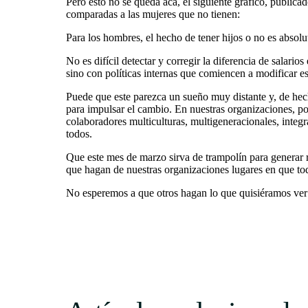
Pero esto no se queda acá, el siguiente gráfico, publica
comparadas a las mujeres que no tienen:
Para los hombres, el hecho de tener hijos o no es absolut
No es difícil detectar y corregir la diferencia de salari
sino con políticas internas que comiencen a modificar e
Puede que este parezca un sueño muy distante y, de hec
para impulsar el cambio. En nuestras organizaciones, p
colaboradores multiculturas, multigeneracionales, inte
todos.
Que este mes de marzo sirva de trampolín para generar 
que hagan de nuestras organizaciones lugares en que tod
No esperemos a que otros hagan lo que quisiéramos ver