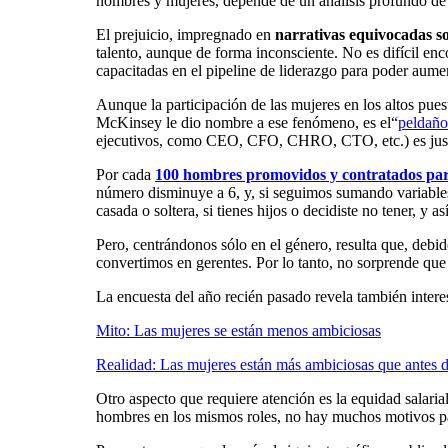
hombres y mujeres, depende de un análisis profundo de l
El prejuicio, impregnado en
narrativas equivocadas s
talento, aunque de forma inconsciente. No es difícil en
capacitadas en el pipeline de liderazgo para poder aume
Aunque la participación de las mujeres en los altos pu
McKinsey le dio nombre a ese fenómeno, es el“
peldaño
ejecutivos, como CEO, CFO, CHRO, CTO, etc.) es justa
Por cada
100 hombres promovidos y contratados para
número disminuye a 6, y, si seguimos sumando variables a
casada o soltera, si tienes hijos o decidiste no tener, 
Pero, centrándonos sólo en el género, resulta que, debi
convertimos en gerentes. Por lo tanto, no sorprende qu
La encuesta del año recién pasado revela también interes
Mito: Las mujeres se están menos ambiciosas
Realidad: Las mujeres están más ambiciosas que antes de
Otro aspecto que requiere atención es la equidad salaria
hombres en los mismos roles, no hay muchos motivos pa