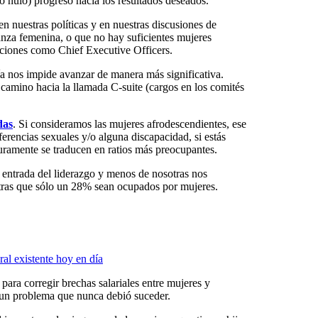
o nulo) progreso hacia los resultados deseados.
en nuestras políticas y en nuestras discusiones de
ianza femenina, o que no hay suficientes mujeres
iciones como Chief Executive Officers.
ía nos impide avanzar de manera más significativa.
 camino hacia la llamada C-suite (cargos en los comités
das
. Si consideramos las mujeres afrodescendientes, ese
erencias sexuales y/o alguna discapacidad, si estás
guramente se traducen en ratios más preocupantes.
e entrada del liderazgo y menos de nosotras nos
ntras que sólo un 28% sean ocupados por mujeres.
ral existente hoy en día
para corregir brechas salariales entre mujeres y
 un problema que nunca debió suceder.