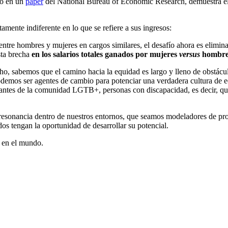
do en un
paper
del National Bureau of Economic Research, demuestra el i
amente indiferente en lo que se refiere a sus ingresos:
os entre hombres y mujeres en cargos similares, el desafío ahora es elimin
sta brecha
en los salarios totales ganados por mujeres
versus
hombre
ho, sabemos que el camino hacia la equidad es largo y lleno de obstác
odemos ser agentes de cambio para potenciar una verdadera cultura de e
grantes de la comunidad LGTB+, personas con discapacidad, es decir, q
resonancia dentro de nuestros entornos, que seamos modeladores de prof
os tengan la oportunidad de desarrollar su potencial.
 en el mundo.