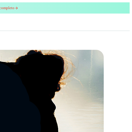
 completo
enred