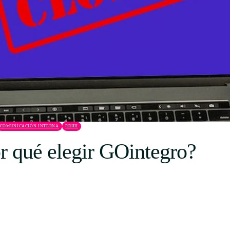
Uruguay
USA
Español
English
Português
COMUNICACIÓN INTERNA
RRHH
r qué elegir GOintegro?