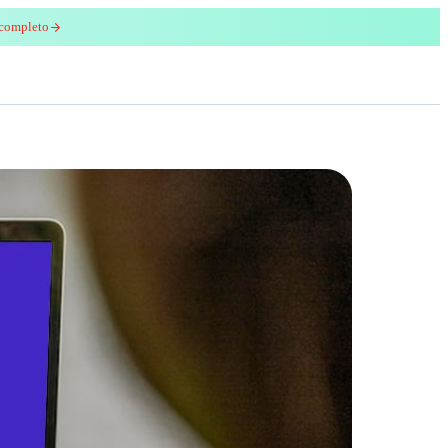
 completo
enred