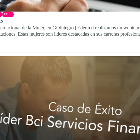
A
RRHH
es
rnacional de la Mujer, en GOintegro | Edenred realizamos un webinar 
aciones. Estas mujeres son líderes destacadas en sus carreras profesiona