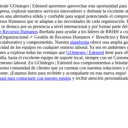
desde GOintegro | Edenred queremos aprovechar esta oportunidad para d
resa, explorar nuestros servicios innovadores y disfrutar la excelente
 una alternativa sólida y confiable para seguir potenciando el compro
cursos Humanos que se adaptan a las necesidades de cada organización.
se destaca por su presencia a nivel internacional y por formar parte d
de Recursos Humanos
diseñada para ayudar a los líderes de RRHH a conec
raOrganizacional ✓ Gestión de Recursos Humanos ✓ Beneficios y Bien
, colaborativo y comprometido. Nuestra
plataforma
ofrece una amplia ga
idad de los equipos en cualquier entorno laboral. Ya sea en ambientes d
mos a explorar todas las ventajas que
GOintegro | Edenred
tiene para of
ñía, hasta el excelente equipo de soporte local, siempre con un Custom
u entorno laboral. En GOintegro | Edenred nos comprometemos a brindart
nuestra comunidad de clientes que ya cuentan con nuestras soluciones y
ente. ¡Estamos listos para recibirte y acompañarte en esta nueva etapa
aquí para contactarte con nuestro equipo
y recibir atención personalizad