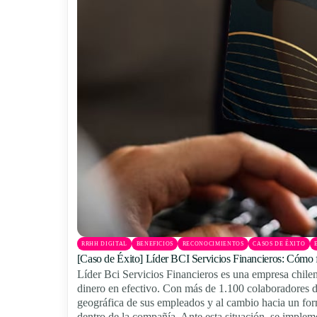
RRHH DIGITAL
BENEFICIOS
RECONOCIMIENTOS
CASOS DE ÉXITO
[Caso de Éxito] Líder BCI Servicios Financieros: Cómo for
Líder Bci Servicios Financieros es una empresa chilena 
dinero en efectivo. Con más de 1.100 colaboradores dis
geográfica de sus empleados y al cambio hacia un for
dentro de la compañía. Ante esta situación, se impleme