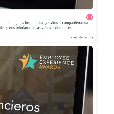
donde mujeres inspiradoras y exitosas compartieron sus
les y nos brindaron ideas valiosas durante este
9 min de lectura