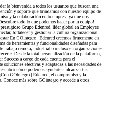
ar la bienvenida a todos los usuarios que buscan una
 atención y soporte que brindamos con nuestro equipo de
miso y la colaboración en tu empresa ya que nos
 Descubre todo lo que podemos hacer por tu equipo!
el prestigioso Grupo Edenred, líder global en Employee
tar, fortalecer y gestionar la cultura organizacional
estar En GOintegro | Edenred creemos firmemente en
ma de herramientas y funcionalidades diseñadas para
e trabajo remoto, industrial o incluso en organizaciones
recerte. Desde la total personalización de la plataforma,
er Success a cargo de cada cuenta para el
e soluciones efectivas y adaptadas a las necesidades de
 descubrir cómo podemos ayudarte a alcanzar tus
! ¡Con GOintegro | Edenred, el compromiso y la
a.
Conoce más sobre GOintegro y accede a otros