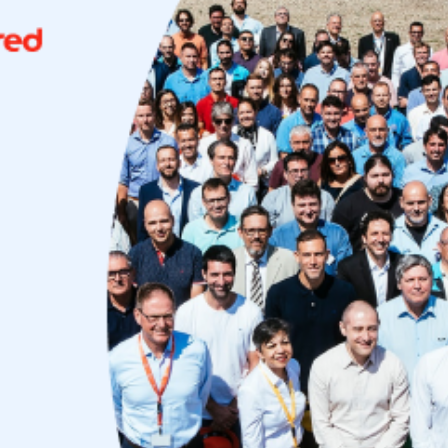
Uruguay
USA
Español
English
Português