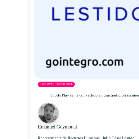
EMPLOYEE EXPERIENCE
Sports Play se ha convertido en una tradición en nue
Emanuel Geymonat
Representante de Recursos Humanos |
Julio César Lestido