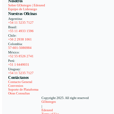
Nosotros
Sobre GOintegro | Edenred
Equipo de Liderazgo
Nuestras Oficinas
Argentina:
+54 11 5235 7127
Brasil:
+55 11 4933 1596
Chile:
+56 2 2938 1061
Colombia:
57-601-5086984
México:
+52 55 8526 2741
Perú:
+51 1 6449031
Uruguay:
+54 11 5235 7127
Contáctanos
Contacto General
Convenios
Soporte de Plataforma
Otras Consultas
Copyright 2025. All right reserved
GOintegro
|
Edenred
Terms of Use