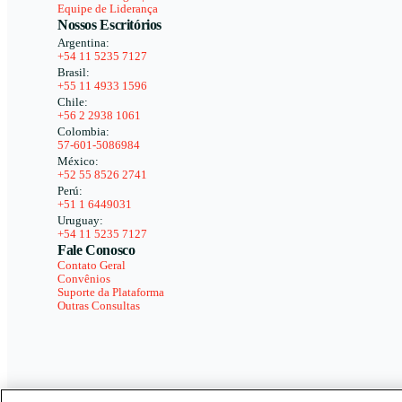
Equipe de Liderança
Nossos Escritórios
Argentina:
+54 11 5235 7127
Brasil:
+55 11 4933 1596
Chile:
+56 2 2938 1061
Colombia:
57-601-5086984
México:
+52 55 8526 2741
Perú:
+51 1 6449031
Uruguay:
+54 11 5235 7127
Fale Conosco
Contato Geral
Convênios
Suporte da Plataforma
Outras Consultas