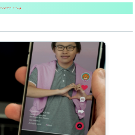
ar completo
enred