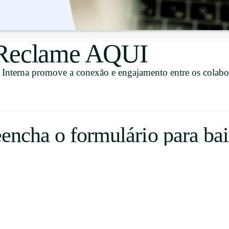
Uruguay
USA
 Reclame AQUI
Interna promove a conexão e engajamento entre os colabo
Español
English
Português
eencha o formulário para bai