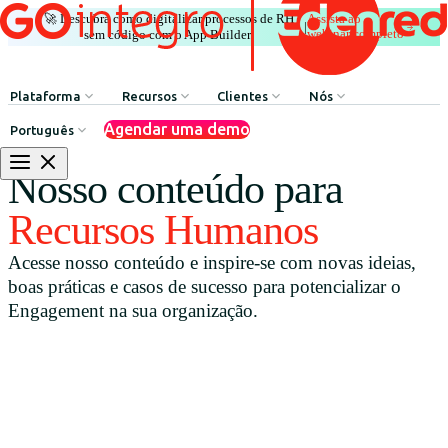
🚀 Descubra como digitalizar processos de RH
Assista ao
|
webinar completo
sem código com o App Builder.
Plataforma
Recursos
Clientes
Nós
Agendar uma demo
Português
Comunicação Interna
HR Influencers
Depoimentos de Clientes
Sobre GOintegro | Ed
Nosso conteúdo para
Processos de Recursos Humanos
Employee Experience Awards
Casos de Sucesso
Equipe de Liderança
Recursos Humanos
Argentina
Reconhecimentos & Prêmios
Casos de Sucesso
Acesse nosso conteúdo e inspire-se com novas ideias,
Brasil
Benefícios & Bem-estar
Webinars
boas práticas e casos de sucesso para potencializar o
Chile
Rede de Descontos
Blog
Engagement na sua organização.
Colombia
Agente de Recursos Humanos
Baixar Recursos
México
App Builder
Perú