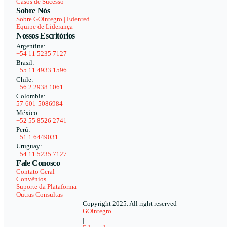
Casos de Sucesso
Sobre Nós
Sobre GOintegro | Edenred
Equipe de Liderança
Nossos Escritórios
Argentina:
+54 11 5235 7127
Brasil:
+55 11 4933 1596
Chile:
+56 2 2938 1061
Colombia:
57-601-5086984
México:
+52 55 8526 2741
Perú:
+51 1 6449031
Uruguay:
+54 11 5235 7127
Fale Conosco
Contato Geral
Convênios
Suporte da Plataforma
Outras Consultas
Copyright 2025. All right reserved
GOintegro
|