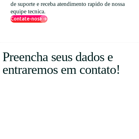
de suporte e receba atendimento rapido de nossa
Uruguay
equipe tecnica.
USA
Contate-nos
Español
Preencha seus dados e
English
entraremos em contato!
Português