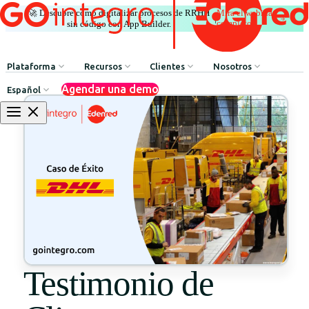
🚀 Descubre cómo digitalizar procesos de RRHH
Mira el webinar
|
completo
sin código con App Builder.
Plataforma
Recursos
Clientes
Nosotros
Agendar una demo
Español
Comunicación Interna
HR Influencers
Testimonios de Clientes
Sobre GOintegro | Ed
Procesos de Recursos Humanos
Employee Experience Awards
Casos de Éxito
Equipo de Liderazgo
Argentina
Reconocimientos & Premios
Casos de Éxito
Brasil
Beneficios & Bienestar
Webinars
Chile
Red de Descuentos
Blog
Colombia
Agente de Recursos Humanos
Descarga de Recursos
México
App Builder
Testimonio de
Perú