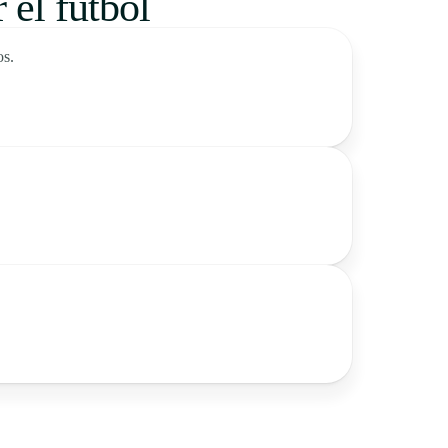
 el fútbol
os.