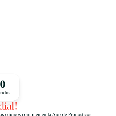
00
undos
ial!
us equipos compiten en la App de Pronósticos