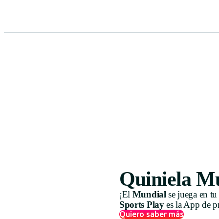
Quiniela M
¡El
Mundial
se juega en tu
Sports Play
es la App de p
Quiero saber más