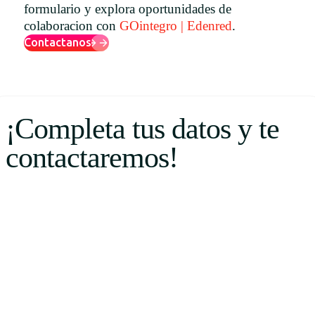
formulario y explora oportunidades de
Uruguay
colaboracion con
GOintegro | Edenred
.
USA
Contactanos
Español
¡Completa tus datos y te
English
contactaremos!
Português