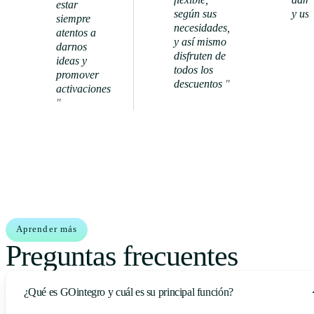
estar
según sus
y usu
siempre
necesidades,
atentos a
y así mismo
darnos
disfruten de
Ver
ideas y
todos los
caso de
promover
descuentos
"
éxito
activaciones
Ver caso
"
de éxito
Aprender más
Preguntas frecuentes
¿Qué es GOintegro y cuál es su principal función?