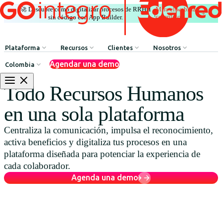
🚀 Descubre cómo digitalizar procesos de RRHH
Mira el webinar
|
completo
sin código con App Builder.
Plataforma
Recursos
Clientes
Nosotros
Agendar una demo
Colombia
Comunicación Interna
HR Influencers
Testimonios de Clientes
Sobre GOintegro | Ed
Todo Recursos Humanos
Procesos de Recursos Humanos
Employee Experience Awards
Casos de Éxito
Equipo de Liderazgo
en una sola plataforma
Argentina
Reconocimientos & Premios
Casos de Éxito
Centraliza la comunicación, impulsa el reconocimiento,
Brasil
Beneficios & Bienestar
Webinars
activa beneficios y digitaliza tus procesos en una
Chile
Red de Descuentos
Blog
plataforma diseñada para potenciar la experiencia de
cada colaborador.
Colombia
Agente de Recursos Humanos
Descarga de Recursos
Agenda una demo
México
App Builder
Perú