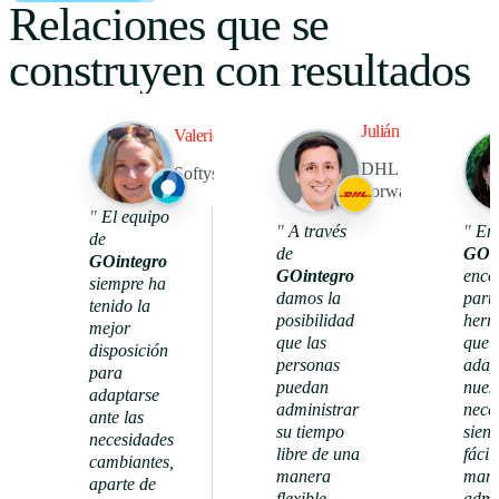
Relaciones que se
construyen con resultados
Julián Pedraza
Valerie Kroneberg
DHL Global
Softys Latam
Forwarding
1096
"
El equipo
92%
"
A través
"
En
de
de
GOin
GOintegro
reconocimientos
GOintegro
enco
nivel de
únicos
siempre ha
actividad
damos la
part
tenido la
posibilidad
herr
mejor
que las
que 
disposición
personas
adap
para
puedan
nues
adaptarse
administrar
nece
ante las
su tiempo
siend
necesidades
libre de una
fácil
cambiantes,
manera
mane
aparte de
flexible,
admi