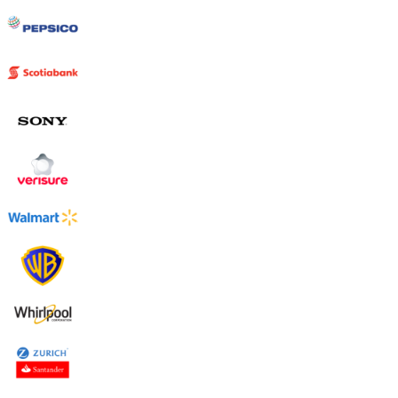
Uruguay
USA
Español
English
Português