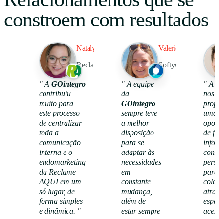
constroem com resultados
Nataly Mendes
Valerie Kroneberg
Reclame Aqui
Softys Latam
99.5%
109
"
A
GOintegro
"
A equipe
"
A p
contribuiu
da
nos
muito para
GOintegro
prop
taxa de retenção
reconhecime
únicos
este processo
sempre teve
uma
de centralizar
a melhor
opor
toda a
disposição
de f
comunicação
para se
info
interna e o
adaptar às
cont
endomarketing
necessidades
pers
da Reclame
em
para
AQUI em um
constante
cola
só lugar, de
mudança,
atra
forma simples
além de
espaç
Ver caso de
e dinâmica.
"
sucesso
estar sempre
aces