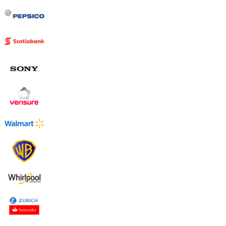
Uruguay
USA
Español
English
Português