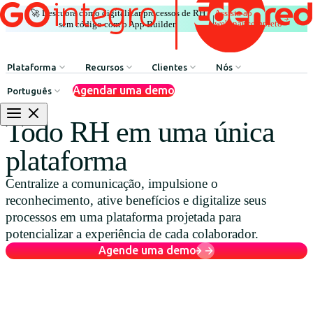
🚀 Descubra como digitalizar processos de RH
Assista ao
|
webinar completo
sem código com o App Builder.
Plataforma
Recursos
Clientes
Nós
Agendar uma demo
Português
Comunicação Interna
HR Influencers
Depoimentos de Clientes
Sobre GOintegro | Ed
Todo RH em uma única
Processos de Recursos Humanos
Employee Experience Awards
Casos de Sucesso
Equipe de Liderança
plataforma
Argentina
Reconhecimentos & Prêmios
Casos de Sucesso
Centralize a comunicação, impulsione o
Brasil
Benefícios & Bem-estar
Webinars
reconhecimento, ative benefícios e digitalize seus
Chile
Rede de Descontos
Blog
processos em uma plataforma projetada para
potencializar a experiência de cada colaborador.
Colombia
Agente de Recursos Humanos
Baixar Recursos
Agende uma demo
México
App Builder
Perú