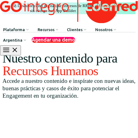
🚀 Descubre cómo digitalizar procesos de RRHH
Mira el webinar
|
completo
sin código con App Builder.
Plataforma
Recursos
Clientes
Nosotros
Agendar una demo
Argentina
Comunicación Interna
HR Influencers
Testimonios de Clientes
Sobre GOintegro | Ed
Nuestro contenido para
Procesos de Recursos Humanos
Employee Experience Awards
Casos de Éxito
Equipo de Liderazgo
Recursos Humanos
Argentina
Reconocimientos & Premios
Casos de Éxito
Accede a nuestro contenido e inspírate con nuevas ideas,
Brasil
Beneficios & Bienestar
Webinars
buenas prácticas y casos de éxito para potenciar el
Chile
Red de Descuentos
Blog
Engagement en tu organización.
Colombia
Agente de Recursos Humanos
Descarga de Recursos
México
App Builder
Perú