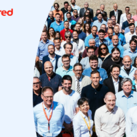
Uruguay
USA
Español
English
Português