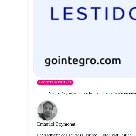
EMPLOYEE EXPERIENCE
Sports Play se ha convertido en una tradición en nue
Emanuel Geymonat
Representante de Recursos Humanos |
Julio César Lestido