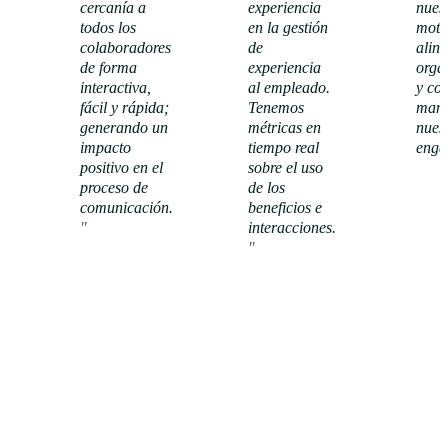
cercanía a
experiencia
nuest
todos los
en la gestión
moti
colaboradores
de
alin
de forma
experiencia
orga
interactiva,
al empleado.
y co
fácil y rápida;
Tenemos
mant
generando un
métricas en
nuest
impacto
tiempo real
enga
positivo en el
sobre el uso
proceso de
de los
Ver
comunicación.
beneficios e
caso de
"
éxito
interacciones.
Ver caso
"
de éxito