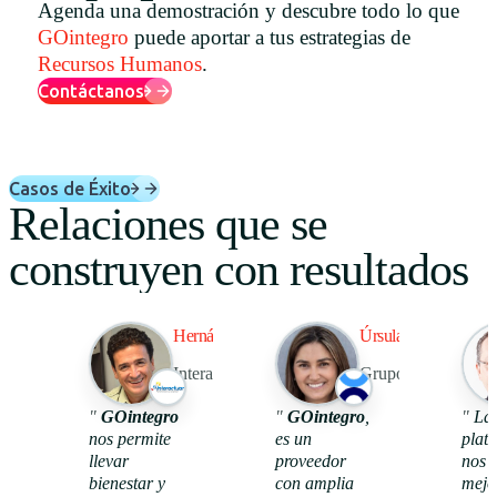
Agenda una demostración y descubre todo lo que
Uruguay
GOintegro
puede aportar a tus estrategias de
Recursos Humanos
.
USA
Contáctanos
Español
Casos de Éxito
Relaciones que se
English
construyen con resultados
Português
Hernán Ríos
Úrsula Altet
Interactuar
Grupo Tawa
98%
44
"
GOintegro
"
GOintegro
,
"
La
nos permite
es un
plat
llevar
proveedor
nos 
usa
reconocimie
beneficios
bienestar y
con amplia
mejo