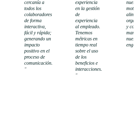
cercanía a
experiencia
nuest
todos los
en la gestión
moti
colaboradores
de
alin
de forma
experiencia
orga
interactiva,
al empleado.
y co
fácil y rápida;
Tenemos
mant
generando un
métricas en
nuest
impacto
tiempo real
enga
positivo en el
sobre el uso
proceso de
de los
Ver
comunicación.
beneficios e
caso de
"
éxito
interacciones.
Ver caso
"
de éxito