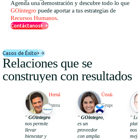
Agenda una demostración y descubre todo lo que
Uruguay
GOintegro
puede aportar a tus estrategias de
Recursos Humanos
.
USA
Contáctanos
Español
Casos de Éxito
Relaciones que se
English
construyen con resultados
Português
Hernán Ríos
Úrsula Altet
Interactuar
Grupo Tawa
98%
44
"
GOintegro
"
GOintegro
,
"
La
nos permite
es un
plat
llevar
proveedor
nos 
usa
reconocimie
beneficios
bienestar y
con amplia
mejo