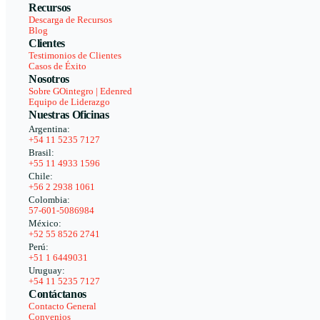
Recursos
Descarga de Recursos
Blog
Clientes
Testimonios de Clientes
Casos de Éxito
Nosotros
Sobre GOintegro | Edenred
Equipo de Liderazgo
Nuestras Oficinas
Argentina:
+54 11 5235 7127
Brasil:
+55 11 4933 1596
Chile:
+56 2 2938 1061
Colombia:
57-601-5086984
México:
+52 55 8526 2741
Perú:
+51 1 6449031
Uruguay:
+54 11 5235 7127
Contáctanos
Contacto General
Convenios