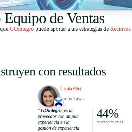
Uruguay
o Equipo de Ventas
USA
 que
GOintegro
puede aportar a tus estrategias de
Recursos
Español
English
struyen con resultados
Português
Úrsula Altet
Grupo Tawa
44%
"
GOintegro
, es un
proveedor con amplia
experiencia en la
reconocimientos
gestión de experiencia