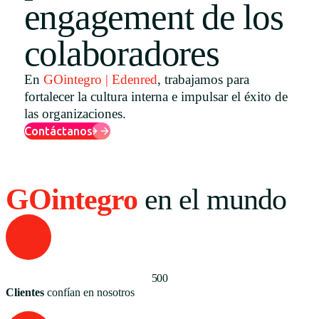
engagement de los
Uruguay
colaboradores
USA
En
GOintegro | Edenred
, trabajamos para
fortalecer la cultura interna e impulsar el éxito de
Español
las organizaciones.
Contáctanos
English
Português
GOintegro
en el mundo
500
Clientes
confían en nosotros