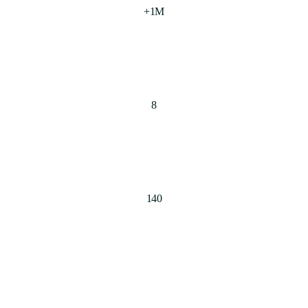
+1M
8
140