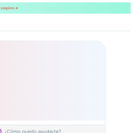
 completo
enred