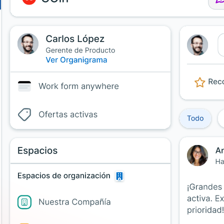
Uruguay
USA
Español
English
Português