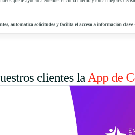
ndeos que te ayudan a entender el clima interno y tomar mejores decisi
ntes
,
automatiza solicitudes
y
facilita el acceso a información clave
estros clientes la
App de C