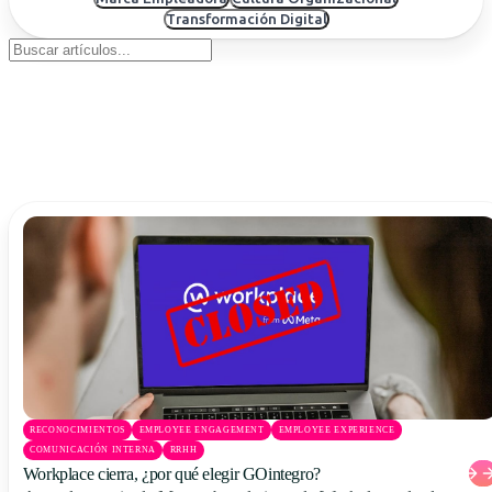
Uruguay
Transformación Digital
USA
Español
English
Português
RECONOCIMIENTOS
EMPLOYEE ENGAGEMENT
EMPLOYEE EXPERIENCE
COMUNICACIÓN INTERNA
RRHH
Workplace cierra, ¿por qué elegir GOintegro?