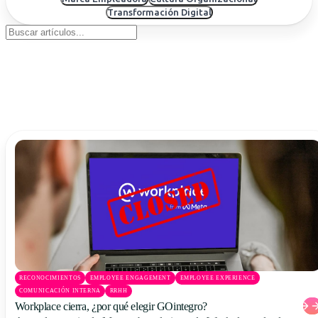
Uruguay
Transformación Digital
USA
Español
English
Português
RECONOCIMIENTOS
EMPLOYEE ENGAGEMENT
EMPLOYEE EXPERIENCE
COMUNICACIÓN INTERNA
RRHH
Workplace cierra, ¿por qué elegir GOintegro?