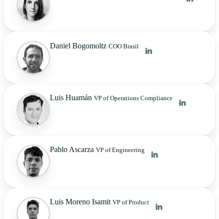
Daniel Bogomoltz
COO Brasil
Luis Huamán
VP of Operations Compliance
Pablo Ascarza
VP of Engineering
Luis Moreno Isamit
VP of Product