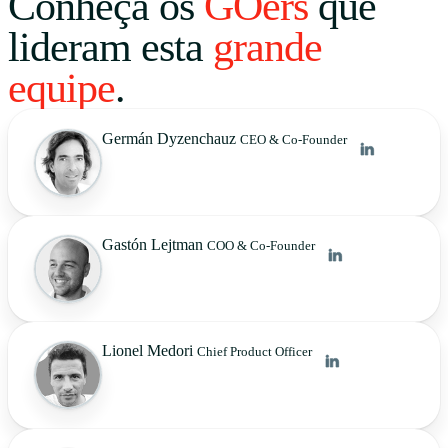
Conheça os
GOers
que
lideram esta
grande
equipe
.
Germán Dyzenchauz
CEO & Co-Founder
Gastón Lejtman
COO & Co-Founder
Lionel Medori
Chief Product Officer