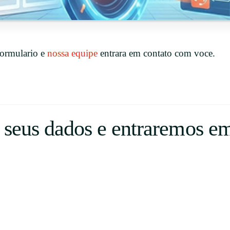
Uruguay
USA
formulario e
nossa equipe
entrara em contato com voce.
Español
English
Português
 seus dados e entraremos em