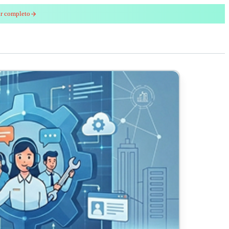
ar completo
enred