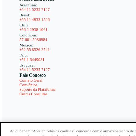
Argentina:
+54 11 5235 7127
Brasil:
+55 11 4933 1596
Chile:
+56 2 2938 1061
Colombia:
57-601-5086984
México:
+52 55 8526 2741
Perú:
+51 1 6449031
Uruguay:
+54 11 5235 7127
Fale Conosco
Contato Geral
Convênios
Suporte da Plataforma
Outras Consultas
Ao clicar em "Aceitar todos os cookies", concorda com o armazenamento de 