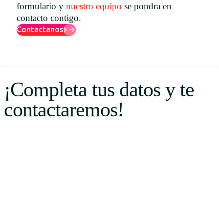
formulario y
nuestro equipo
se pondra en
Uruguay
contacto contigo.
USA
Contactanos
Español
¡Completa tus datos y te
English
contactaremos!
Português