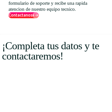
formulario de soporte y recibe una rapida
Uruguay
atencion de nuestro equipo tecnico.
USA
Contactanos
Español
¡Completa tus datos y te
English
contactaremos!
Português