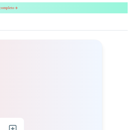
 completo
enred