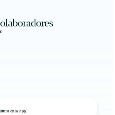
olaboradores
ón
ultura
en la App.