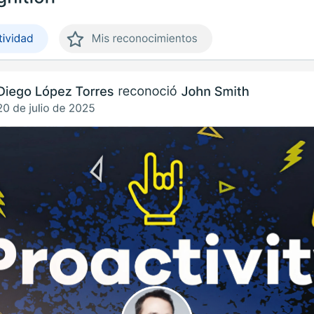
Uruguay
USA
Español
English
Português