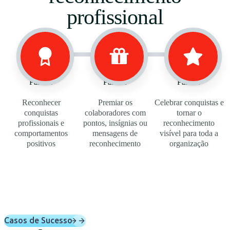
profissional
Passo 1
Passo 2
Passo 3
Reconhecer
Premiar os
Celebrar conquistas e
conquistas
colaboradores com
tornar o
profissionais e
pontos, insígnias ou
reconhecimento
comportamentos
mensagens de
visível para toda a
positivos
reconhecimento
organização
Casos de Sucesso