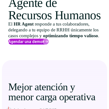
Agente de
Uruguay
Recursos Humanos
USA
El
HR Agent
responde a tus colaboradores,
delegando a tu equipo de RRHH únicamente los
casos complejos y
optimizando tiempo valioso
.
Español
Agendar una demo
English
Português
Mejor atención y
menor carga operativa