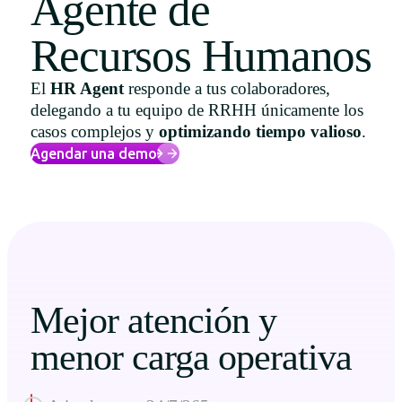
Agente de
Uruguay
Recursos Humanos
USA
El
HR Agent
responde a tus colaboradores,
delegando a tu equipo de RRHH únicamente los
casos complejos y
optimizando tiempo valioso
.
Español
Agendar una demo
English
Português
Mejor atención y
menor carga operativa