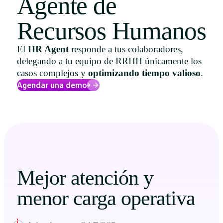
Agente de
Uruguay
Recursos Humanos
USA
El
HR Agent
responde a tus colaboradores,
delegando a tu equipo de RRHH únicamente los
casos complejos y
optimizando tiempo valioso
.
Español
Agendar una demo
English
Português
Mejor atención y
menor carga operativa