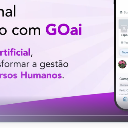
Uruguay
USA
Español
English
Português