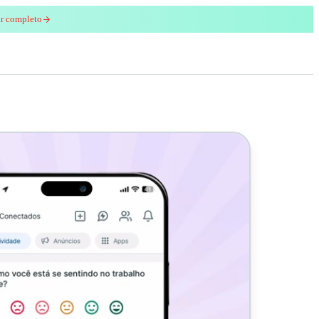
ar completo
enred